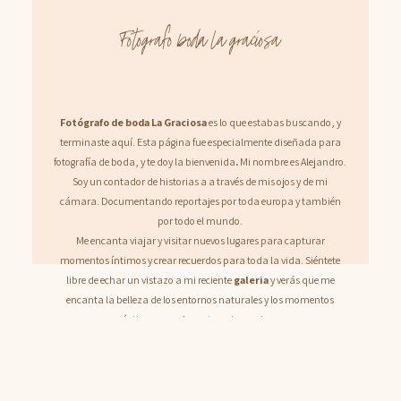
Fotografo boda la graciosa
Fotógrafo de boda La Graciosa
es lo que estabas buscando, y
terminaste aquí. Esta página fue especialmente diseñada para
fotografía de boda, y te doy la bienvenida
.
Mi nombre es Alejandro.
Soy un contador de historias a a través de mis ojos y de mi
cámara. Documentando reportajes por toda europa y también
por todo el mundo.
Me encanta viajar y visitar nuevos lugares para capturar
momentos íntimos y crear recuerdos para toda la vida. Siéntete
libre de echar un vistazo a mi reciente
galeria
y verás que me
encanta la belleza de los entornos naturales y los momentos
íntimos creados entre mis parejas.
Si estás planeando su boda de destino en La Graciosa, no dudes
en
contactar
conmigo y contarme un poco sobre ti, tu boda y tu
idea sobre cuales serian tús fotos de boda perfectas. Te responderé
lo más rápido que pueda, así podremos comprobar si soy la