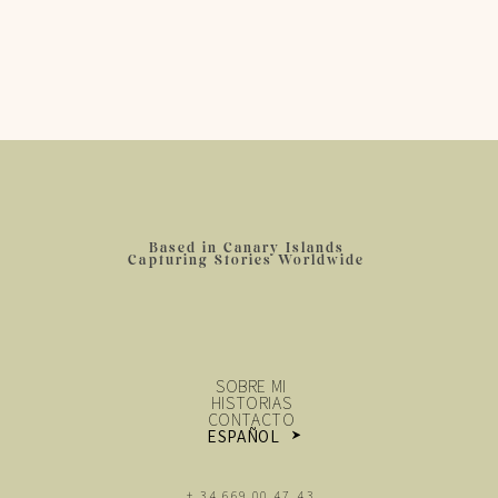
Based in Canary Islands
Capturing Stories Worldwide
SOBRE MI
HISTORIAS
CONTACTO
ESPAÑOL
ENGLISH
+ 34 669 00 47 43